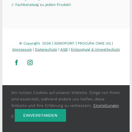
✓ Fachberatung zu jedem Produkt
© Copyright
2026 | SENIOPOINT | PROCURA CARE UG |
Impressum
|
Datenschutz
|
AGB
|
Entsorgung & Umweltschutz
Facebook
Instagram
Wir nutzen Cookies auf unserer Website. Einige von ihnen
sind essenziell, während andere uns helfen, diese
Website und Ihre Erfahrung zu verbessern.
Einstellungen
EINVERSTANDEN