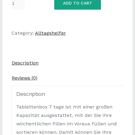
tragbare
ADD TO CART
Tablettenbox
7
Tage
Category:
Alltagshelfer
mit
großen
separaten
Fächern
Description
quantity
Reviews (0)
Description
Tablettenbox 7 tage ist mit einer großen
Kapazität ausgestattet, mit der Sie Ihre
wöchentlichen Pillen im Voraus füllen und
sortieren können. Damit können Sie Ihre